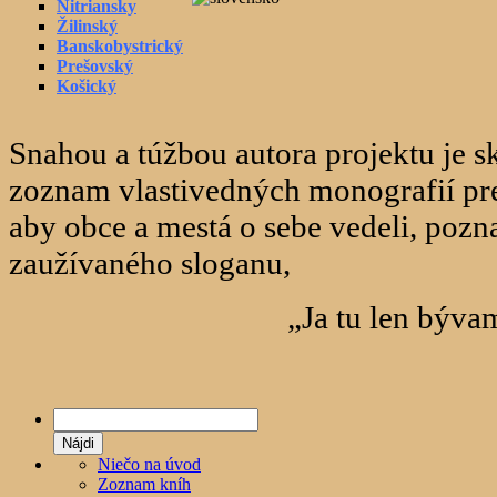
Nitriansky
Žilinský
Banskobystrický
Prešovský
Košický
Snahou a túžbou autora projektu je 
zoznam vlastivedných monografií pre
aby obce a mestá o sebe vedeli, poznal
zaužívaného sloganu,
„Ja tu len býva
Hľadať:
Niečo na úvod
Zoznam kníh