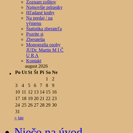
Zoznam zošitov
Najnovšie prírastky
Hľadané knihy
Na predaj / na
výmenu
Štatistika zberateľa
Pozrite si
Zberatelia
Monografia osoby
JUDr. Martin M I Č
U R A
Kontakt
august 2026
Po
Ut
St
Št
Pi
So
Ne
1
2
3
4
5
6
7
8
9
10
11
12
13
14
15
16
17
18
19
20
21
22
23
24
25
26
27
28
29
30
31
« jan
Niečo na úvod