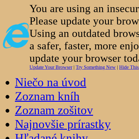
You are using an insecu
Please update your brow
Using an outdated brows
a safer, faster, more enj
update your browser tod
Update Your Browser
|
Try Something New
|
Hide Thi
Niečo na úvod
Zoznam kníh
Zoznam zošitov
Najnovšie prírastky
Hľadané knihy